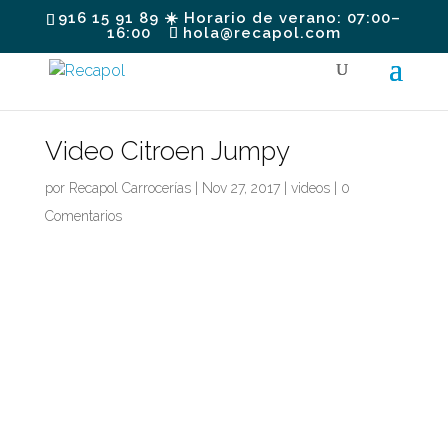
916 15 91 89 ☀️ Horario de verano: 07:00–
16:00
hola@recapol.com
Video Citroen Jumpy
por
Recapol Carrocerías
|
Nov 27, 2017
|
videos
|
0
Comentarios