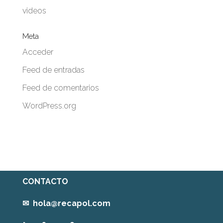
videos
Meta
Acceder
Feed de entradas
Feed de comentarios
WordPress.org
CONTACTO
✉
hola@recapol.com