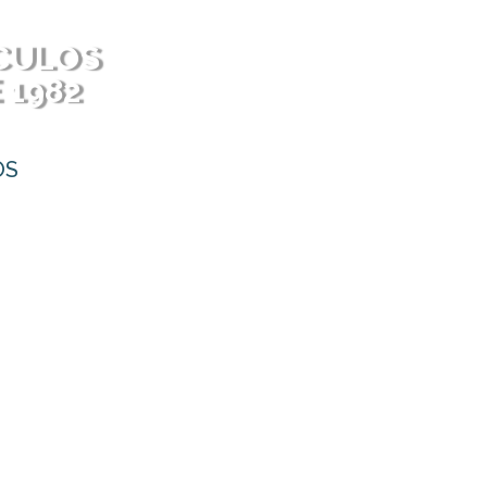
CULOS
 1982
OS