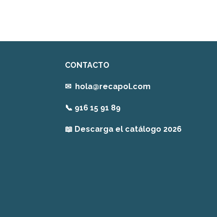
CONTACTO
✉
hola@recapol.com
📞
916 15 91 89
📖
Descarga el catálogo 2026