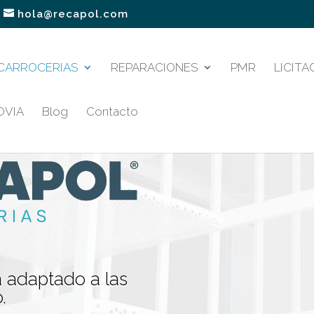
hola@recapol.com
CARROCERIAS
REPARACIONES
PMR
LICITA
OVIA
Blog
Contacto
 adaptado a las
.