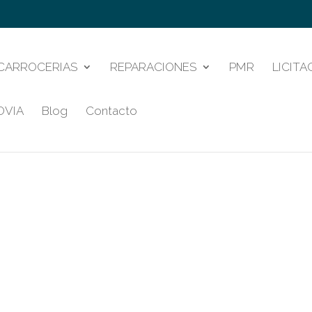
CARROCERIAS
REPARACIONES
PMR
LICITA
OVIA
Blog
Contacto