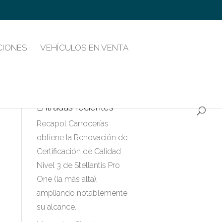
CIONES
VEHÍCULOS EN VENTA
Entradas recientes
Recapol Carrocerías
obtiene la Renovación de
Certificación de Calidad
Nivel 3 de Stellantis Pro
One (la más alta),
ampliando notablemente
su alcance.