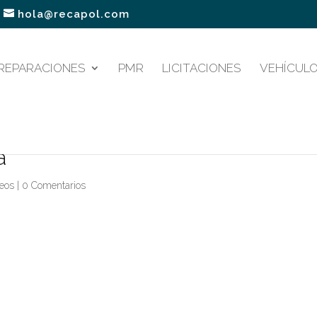
hola@recapol.com
REPARACIONES
PMR
LICITACIONES
VEHÍCULO
a
deos
|
0 Comentarios