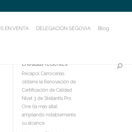
S EN VENTA
DELEGACIÓN SEGOVIA
Blog
Entradas recientes
Recapol Carrocerías
obtiene la Renovación de
Certificación de Calidad
Nivel 3 de Stellantis Pro
One (la más alta),
ampliando notablemente
su alcance.