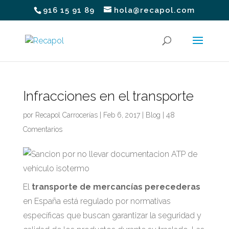
916 15 91 89
hola@recapol.com
Infracciones en el transporte
por
Recapol Carrocerías
|
Feb 6, 2017
|
Blog
|
48
Comentarios
El
transporte de mercancías perecederas
en España está regulado por normativas
específicas que buscan garantizar la seguridad y