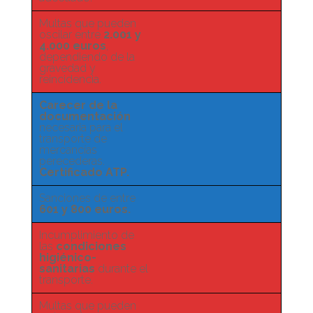
Multas que pueden
oscilar entre
2.001 y
4.000 euros
,
dependiendo de la
gravedad y
reincidencia.
Carecer de la
documentación
necesaria para el
transporte de
mercancías
perecederas.
Certificado ATP.
Sanciones de entre
601 y 800 euros.
Incumplimiento de
las
condiciones
higiénico-
sanitarias
durante el
transporte.
Multas que pueden