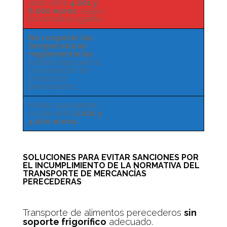
variar entre
4.001 y
6.000 euros
, según
la normativa vigente.
No respetar las
temperaturas
reglamentarias
establecidas para la
conservación de
productos
perecederos.
Multas que pueden
oscilar entre
2.001 y
4.000 euros.
SOLUCIONES PARA EVITAR SANCIONES POR
EL INCUMPLIMIENTO DE LA NORMATIVA DEL
TRANSPORTE DE MERCANCÍAS
PERECEDERAS
Transporte de alimentos perecederos
sin
soporte frigorífico
adecuado.