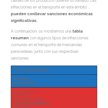
calidad de los productos durante su traslado. Las
infracciones en el transporte en este ámbito
pueden conllevar sanciones económicas
significativas.
A continuación, os mostramos una
tabla
resumen
con algunos tipos de infracciones
comunes en el transporte de mercancías
perecederas, junto con sus respectivas
sanciones:
Tipo de infracción
Sanción
económica
Transporte de
alimentos
perecederos
sin
soporte frigorífico
adecuado.