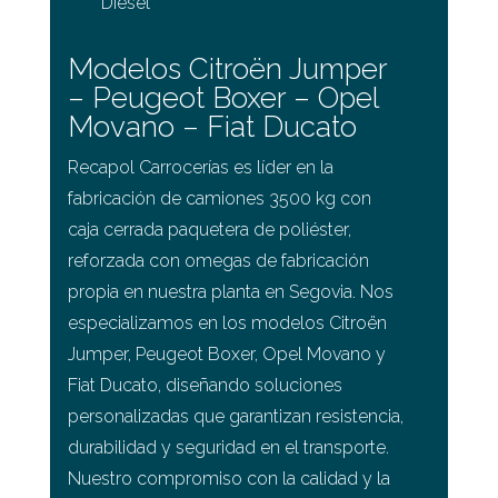
Diesel
Modelos Citroën Jumper
– Peugeot Boxer – Opel
Movano – Fiat Ducato
Recapol Carrocerías es líder en la
fabricación de camiones 3500 kg con
caja cerrada paquetera de poliéster,
reforzada con omegas de fabricación
propia en nuestra planta en Segovia. Nos
especializamos en los modelos Citroën
Jumper, Peugeot Boxer, Opel Movano y
Fiat Ducato, diseñando soluciones
personalizadas que garantizan resistencia,
durabilidad y seguridad en el transporte.
Nuestro compromiso con la calidad y la