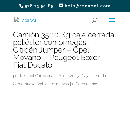
916 15 91 89
hola@recapol.com
Camión 3500 Kg caja cerrada
poliéster con omegas –
Citroën Jumper – Opel
Movano – Peugeot Boxer –
Fiat Ducato
por
Recapol Carrocerías
|
Abr 1, 2025
|
Cajas cerradas
,
Carga nueva
,
Vehículos nuevos
|
0 Comentarios