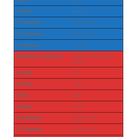
Pases
1,08
P. Lateral
0,98 x 0,39
P. Trasera
1,07 x 1,25
Volumen
2m3
Modelos y marcas
Opel Combo L2H1
4,2m3
Largo
1,71
Ancho
1,25
Alto
1,08
Pases
1,08
P. Lateral
0,98 x 0,39
P. Trasera
1,07 x 1,25