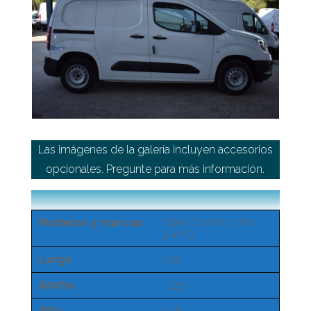
Las imágenes de la galería incluyen accesorios
opcionales. Pregunte para más información.
Modelos y marcas
Opel Combo L1H1
3,4m3
Largo
1,49
Ancho
1,25
Alto
1,08