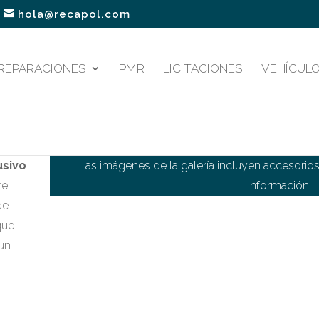
hola@recapol.com
REPARACIONES
PMR
LICITACIONES
VEHÍCULO
Las imágenes de la galería incluyen accesorio
usivo
información.
te
de
que
 un