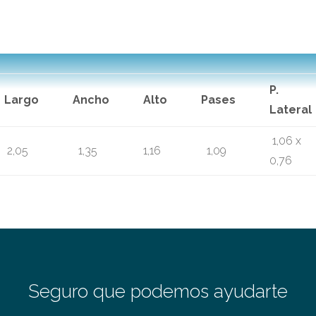
P.
Largo
Ancho
Alto
Pases
Lateral
1,06 x
2,05
1,35
1,16
1,09
0,76
Seguro que podemos ayudarte