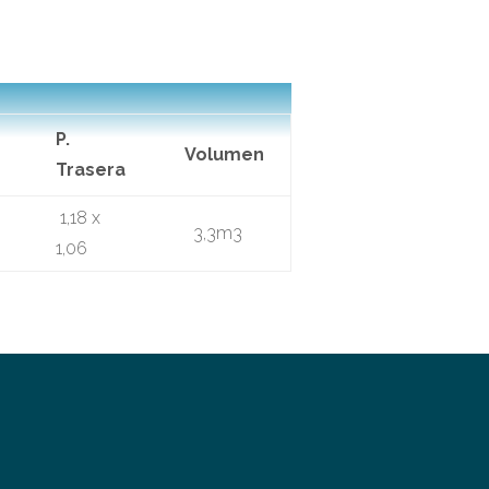
P.
Volumen
Trasera
1,18 x
3,3m3
1,06