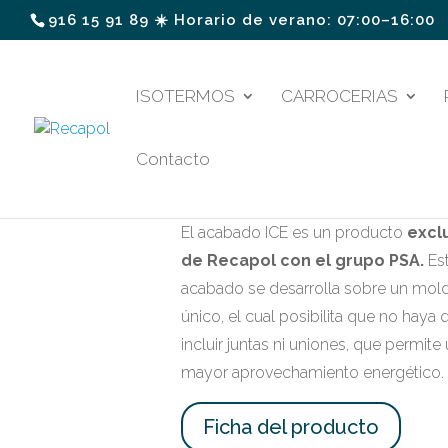
916 15 91 89 ☀️ Horario de verano: 07:00–16:00
ISOTERMOS
CARROCERIAS
Contacto
Peugeot Expert ICE
El acabado ICE es un producto
excl
de Recapol con el grupo PSA.
Es
acabado se desarrolla sobre un mol
único, el cual posibilita que no haya 
incluir juntas ni uniones, que permite
mayor aprovechamiento energético.
Ficha del producto