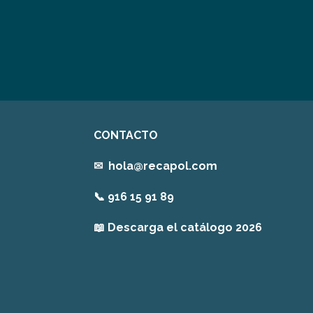
CONTACTO
✉
hola@recapol.com
📞
916 15 91 89
📖
Descarga el catálogo 2026