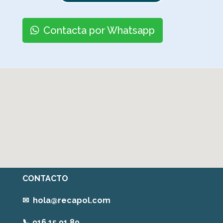
Contacta por Whatsapp
CONTACTO
✉
hola@recapol.com
📞
916 15 91 89